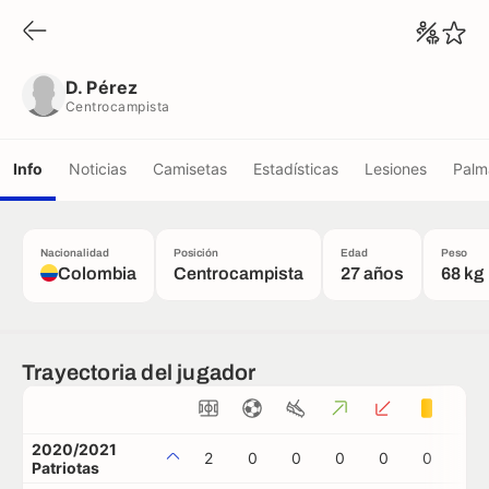
D. Pérez
Centrocampista
D. Pérez
Centrocampista
Info
Noticias
Camisetas
Estadísticas
Lesiones
Palm
Nacionalidad
Posición
Edad
Peso
Colombia
Centrocampista
27 años
68 kg
Trayectoria del jugador
2020/2021
2
0
0
0
0
0
0
Patriotas