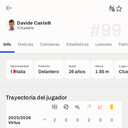
Davide Castelli
Cittadella
Davide Castelli
#99
Cittadella
Info
Noticias
Camisetas
Estadísticas
Lesiones
Palm
Nacionalidad
Posición
Edad
Altura
Lugar 
Italia
Delantero
26 años
1.85 m
Clu
Trayectoria del jugador
2025/2026
2
0
0
2
0
0
0
Virtus