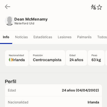
Dean McMenamy
Waterford Utd
Dean McMenamy
Waterford Utd
Info
Noticias
Estadísticas
Lesiones
Palmarés
Todos 
Nacionalidad
Posición
Edad
Peso
Irlanda
Centrocampista
24 años
63 kg
Perfil
Edad
24 años (04/04/2002)
Nacionalidad
Irlanda