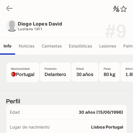
Diogo Lopes David
Lusitano 1911
Diogo Lopes David
#9
Lusitano 1911
Info
Noticias
Camisetas
Estadísticas
Lesiones
Palm
Nacionalidad
Posición
Edad
Peso
Altur
Portugal
Delantero
30 años
80 kg
1.8
Perfil
Edad
30 años (15/06/1996)
Lugar de nacimiento
Lisboa Portugal