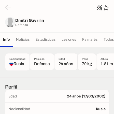
Dmitri Gavrilin
Defensa
Dmitri Gavrilin
Defensa
Info
Noticias
Estadísticas
Lesiones
Palmarés
Todos 
Nacionalidad
Posición
Edad
Peso
Altura
Rusia
Defensa
24 años
70 kg
1.81 m
Perfil
Edad
24 años (17/03/2002)
Nacionalidad
Rusia