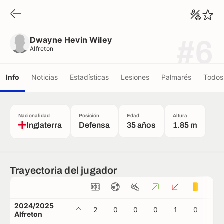
Dwayne Hevin Wiley
Alfreton
Dwayne Hevin Wiley
#6
Alfreton
Info
Noticias
Estadísticas
Lesiones
Palmarés
Todos 
Nacionalidad
Posición
Edad
Altura
Inglaterra
Defensa
35 años
1.85 m
Trayectoria del jugador
2024/2025
2
0
0
0
1
0
0
Alfreton