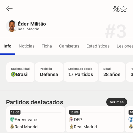
Éder Militão
Real Madrid
Éder Militão
#3
Real Madrid
Info
Noticias
Ficha
Camisetas
Estadísticas
Lesione
Nacionalidad
Posición
Lesionado desde
Edad
H
Brasil
Defensa
17 Partidos
28 años
Partidos destacados
Ver más
19:00
12/08
1
Ferencvaros
DEP
Real Madrid
Real Madrid