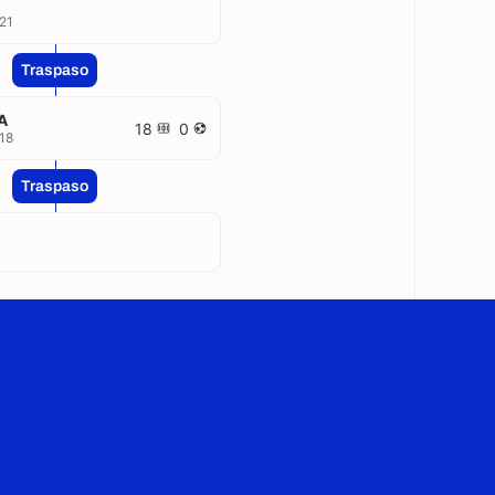
21
Traspaso
A
18
0
18
Traspaso