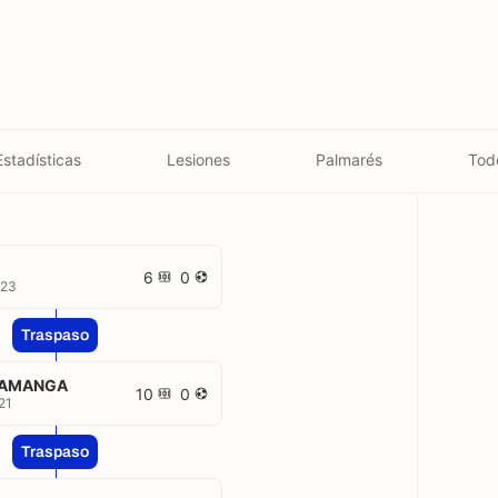
Estadísticas
Lesiones
Palmarés
Tod
6
0
023
Traspaso
AMANGA
10
0
21
Traspaso