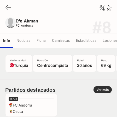
Efe Akman
FC Andorra
Efe Akman
#8
FC Andorra
Info
Noticias
Ficha
Camisetas
Estadísticas
Lesione
Nacionalidad
Posición
Edad
Peso
Turquía
Centrocampista
20 años
69 kg
Partidos destacados
Ver más
15/08
FC Andorra
Ceuta