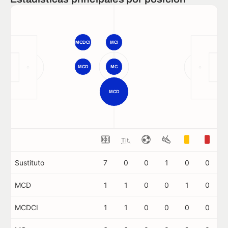
MCDCI
MCI
MCD
MC
MCD
Tit.
Sustituto
7
0
0
1
0
0
MCD
1
1
0
0
1
0
MCDCI
1
1
0
0
0
0