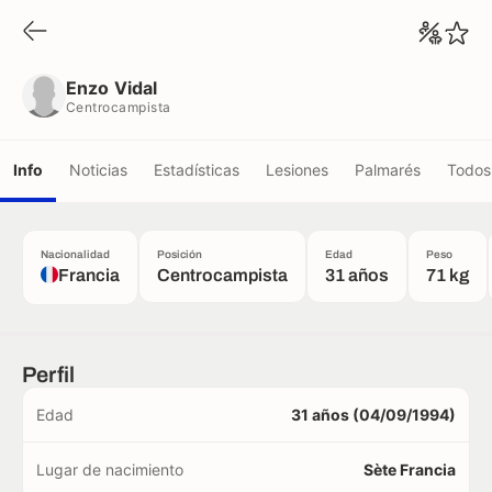
Enzo Vidal
Centrocampista
Enzo Vidal
Centrocampista
Info
Noticias
Estadísticas
Lesiones
Palmarés
Todos 
Nacionalidad
Posición
Edad
Peso
Francia
Centrocampista
31 años
71 kg
Perfil
Edad
31 años (04/09/1994)
Lugar de nacimiento
Sète Francia