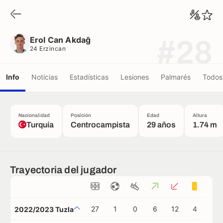
Erol Can Akdağ
24 Erzincan
Erol Can Akdağ
#28
24 Erzincan
Info
Noticias
Estadísticas
Lesiones
Palmarés
Todos 
Nacionalidad
Posición
Edad
Altura
Turquía
Centrocampista
29 años
1.74 m
Trayectoria del jugador
27
1
0
6
12
4
0
2022/2023 Tuzla