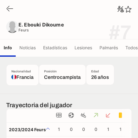
E. Ebouki Dikoume
Feurs
E. Ebouki Dikoume
#7
Feurs
Info
Noticias
Estadísticas
Lesiones
Palmarés
Todos 
Nacionalidad
Posición
Edad
Francia
Centrocampista
26 años
Trayectoria del jugador
1
0
0
0
1
1
0
2023/2024 Feurs