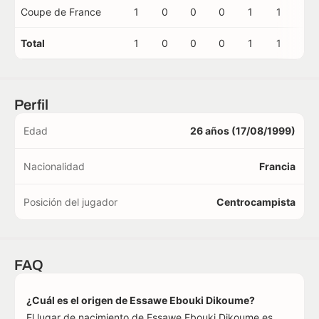
Coupe de France
1
0
0
0
1
1
0
Total
1
0
0
0
1
1
0
Perfil
Edad
26 años (17/08/1999)
Nacionalidad
Francia
Posición del jugador
Centrocampista
FAQ
¿Cuál es el origen de Essawe Ebouki Dikoume?
El lugar de nacimiento de Essawe Ebouki Dikoume es