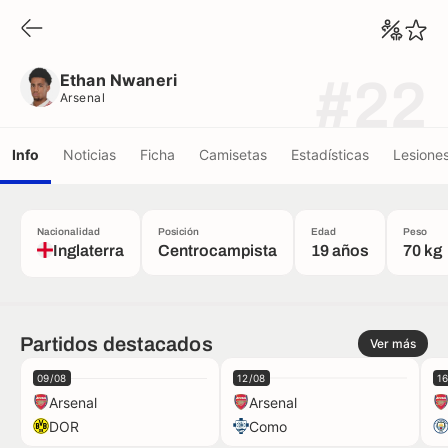
Ethan Nwaneri
Arsenal
Ethan Nwaneri
#22
Arsenal
Info
Noticias
Ficha
Camisetas
Estadísticas
Lesione
Nacionalidad
Posición
Edad
Peso
Inglaterra
Centrocampista
19 años
70 kg
Partidos destacados
Ver más
09/08
12/08
1
Arsenal
Arsenal
DOR
Como