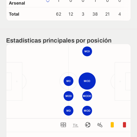
1
0
0
1
0
0
0
Arsenal
Total
62
12
3
38
21
4
0
Estadísticas principales por posición
MOI
MC
MCO
MCD
MCOD
MD
MOD
Tit.