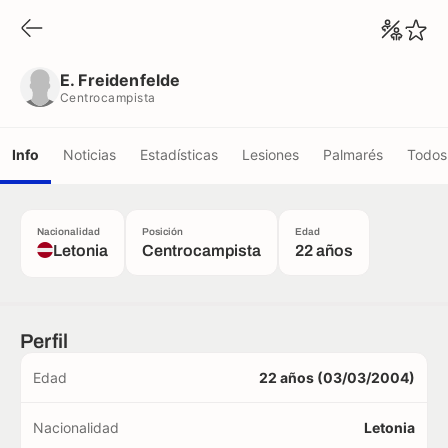
E. Freidenfelde
Centrocampista
E. Freidenfelde
Centrocampista
Info
Noticias
Estadísticas
Lesiones
Palmarés
Todos 
Nacionalidad
Posición
Edad
Letonia
Centrocampista
22 años
Perfil
Edad
22 años (03/03/2004)
Nacionalidad
Letonia