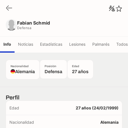
Fabian Schmid
Defensa
Fabian Schmid
Defensa
Info
Noticias
Estadísticas
Lesiones
Palmarés
Todos 
Nacionalidad
Posición
Edad
Alemania
Defensa
27 años
Perfil
Edad
27 años (24/02/1999)
Nacionalidad
Alemania