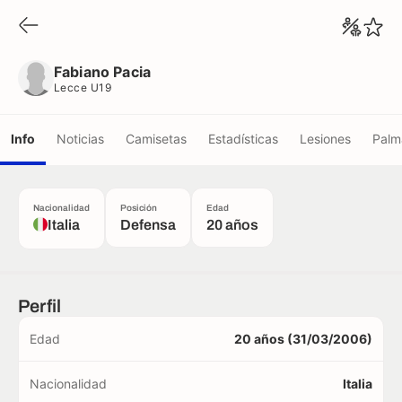
Fabiano Pacia
Lecce U19
Fabiano Pacia
Lecce U19
Info
Noticias
Camisetas
Estadísticas
Lesiones
Palm
Nacionalidad
Posición
Edad
Italia
Defensa
20 años
Perfil
Edad
20 años (31/03/2006)
Nacionalidad
Italia