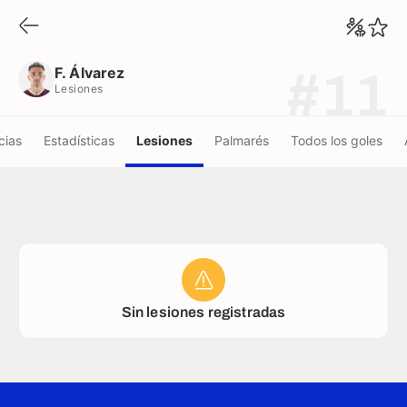
F. Álvarez
Lesiones
F. Álvarez
#11
Lesiones
cias
Estadísticas
Lesiones
Palmarés
Todos los goles
Sin lesiones registradas