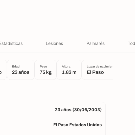
Estadísticas
Lesiones
Palmarés
Tod
Edad
Peso
Altura
Lugar de nacimiento
o
23 años
75 kg
1.83 m
El Paso
23 años (30/06/2003)
El Paso Estados Unidos