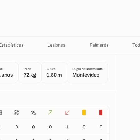
Estadísticas
Lesiones
Palmarés
Tod
ad
Peso
Altura
Lugar de nacimiento
1 años
72 kg
1.80 m
Montevideo
1
0
0
0
1
0
0