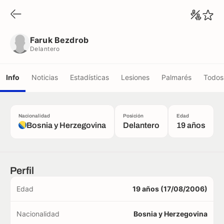
Faruk Bezdrob
Delantero
Faruk Bezdrob
Delantero
Info
Noticias
Estadísticas
Lesiones
Palmarés
Todos 
Nacionalidad
Posición
Edad
Bosnia y Herzegovina
Delantero
19 años
Perfil
Edad
19 años (17/08/2006)
Nacionalidad
Bosnia y Herzegovina