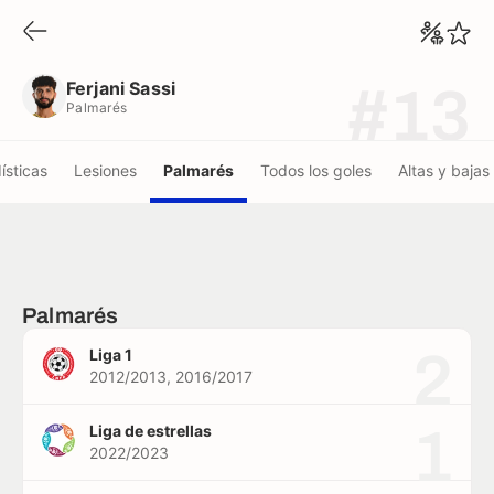
Ferjani Sassi
Palmarés
Ferjani Sassi
#13
Palmarés
ísticas
Lesiones
Palmarés
Todos los goles
Altas y bajas
Palmarés
2
Liga 1
2012/2013, 2016/2017
1
Liga de estrellas
2022/2023