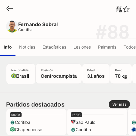
Fernando Sobral
Coritiba
Fernando Sobral
#88
Coritiba
Info
Noticias
Estadísticas
Lesiones
Palmarés
Todos 
Nacionalidad
Posición
Edad
Peso
Brasil
Centrocampista
31 años
70 kg
Partidos destacados
Ver más
09/08
16/08
Coritiba
São Paulo
Chapecoense
Coritiba