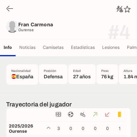
Fran Carmona
Ourense
Fran Carmona
#4
Ourense
Info
Noticias
Camisetas
Estadísticas
Lesiones
Palm
Nacionalidad
Posición
Edad
Peso
Altura
España
Defensa
27 años
76 kg
1.84 
Trayectoria del jugador
2025/2026
3
0
0
0
0
1
0
Ourense