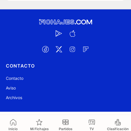
CONTACTO
Contacto
Aviso
Archivos
@ Fichajes.com 2007-2026
Actualizado a las 08:11
Inicio
Mi Fichajes
Partidos
TV
Clasificación
Copiado al portapapeles