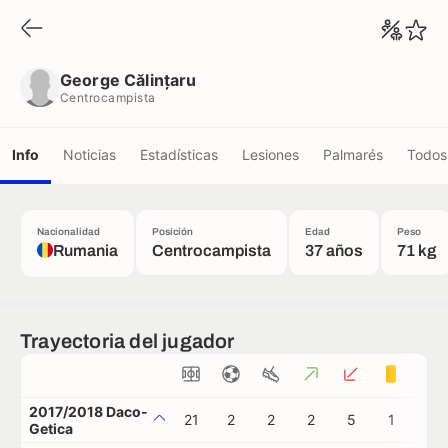
George Călințaru
Centrocampista
George Călințaru
Centrocampista
Info
Noticias
Estadísticas
Lesiones
Palmarés
Todos 
Nacionalidad
Posición
Edad
Peso
Rumania
Centrocampista
37 años
71 kg
Trayectoria del jugador
2017/2018 Daco-
21
2
2
2
5
1
0
Getica