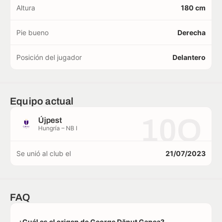
Altura
180 cm
Pie bueno
Derecha
Posición del jugador
Delantero
Equipo actual
10O
Újpest
Hungría – NB I
Se unió al club el
21/07/2023
FAQ
¿Cuál es el origen de George Dănuț Ganea?