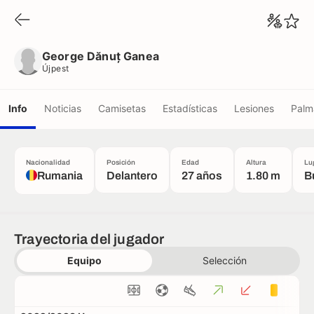
George Dănuț Ganea
Újpest
George Dănuț Ganea
Újpest
Info
Noticias
Camisetas
Estadísticas
Lesiones
Palm
Nacionalidad
Posición
Edad
Altura
Lu
Rumania
Delantero
27 años
1.80 m
B
Trayectoria del jugador
Equipo
Selección