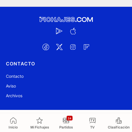
CONTACTO
Contacto
Aviso
Archivos
@ Fichajes.com 2007-2026
Actualizado a las 22:11
14
Inicio
Mi Fichajes
Partidos
TV
Clasificación
Copiado al portapapeles