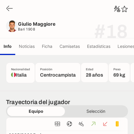
Giulio Maggiore
Bari 1908
Giulio Maggiore
#18
Bari 1908
Info
Noticias
Ficha
Camisetas
Estadísticas
Lesione
Nacionalidad
Posición
Edad
Peso
Italia
Centrocampista
28 años
69 kg
Trayectoria del jugador
Equipo
Selección