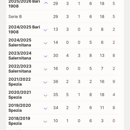
2025/2026 Bari
29
3
1
6
18
5
0
1908
Serie B
29
3
1
6
18
5
0
2024/2025 Bari
13
3
0
3
8
2
0
1908
2024/2025
14
0
0
5
6
2
1
Salernitana
2023/2024
30
4
3
8
13
8
1
Salernitana
2022/2023
16
0
0
5
7
2
0
Salernitana
2021/2022
36
2
3
2
16
9
0
Spezia
2020/2021
35
5
1
8
18
4
0
Spezia
2019/2020
34
2
7
6
11
8
2
Spezia
2018/2019
10
1
0
6
3
0
0
Spezia