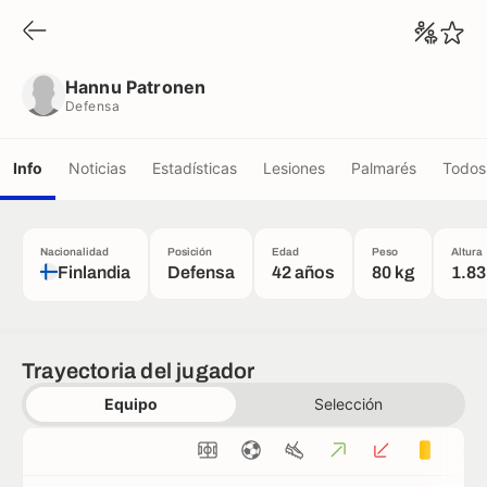
Hannu Patronen
Defensa
Hannu Patronen
Defensa
Info
Noticias
Estadísticas
Lesiones
Palmarés
Todos 
Nacionalidad
Posición
Edad
Peso
Altura
Finlandia
Defensa
42 años
80 kg
1.83
Trayectoria del jugador
Equipo
Selección