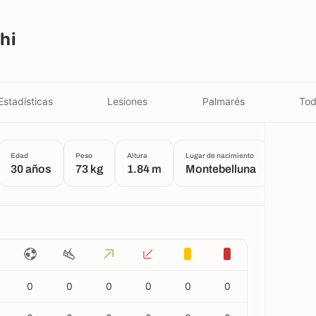
hi
Estadísticas
Lesiones
Palmarés
Tod
Edad
Peso
Altura
Lugar de nacimiento
30 años
73 kg
1.84 m
Montebelluna
0
0
0
0
0
0