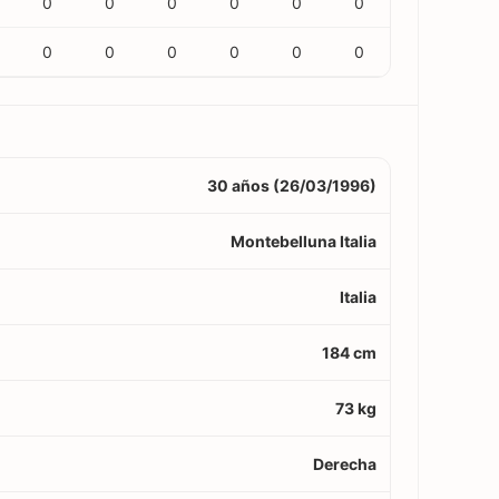
0
0
0
0
0
0
0
0
0
0
0
0
30 años (26/03/1996)
Montebelluna Italia
Italia
184 cm
73 kg
Derecha