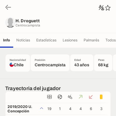
H. Droguett
Centrocampista
H. Droguett
Centrocampista
Info
Noticias
Estadísticas
Lesiones
Palmarés
Todos 
Nacionalidad
Posición
Edad
Peso
Chile
Centrocampista
43 años
68 kg
Trayectoria del jugador
2019/2020 U.
19
1
4
4
6
3
0
Concepción