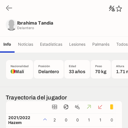
Ibrahima Tandia
Delantero
Ibrahima Tandia
Delantero
Info
Noticias
Estadísticas
Lesiones
Palmarés
Todos 
Nacionalidad
Posición
Edad
Peso
Altura
Malí
Delantero
33 años
70 kg
1.71 
Trayectoria del jugador
2021/2022
2
0
0
1
1
0
0
Hazem