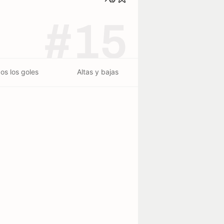
#15
os los goles
Altas y bajas