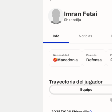
Imran Fetai
Shkendija
Imran Fetai
Shkendija
Info
Noticias
Nacionalidad
Posición
E
Macedonia
Defensa
Trayectoria del jugador
Equipo
2025/2026 Shkendija