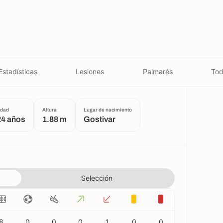
Estadísticas
Lesiones
Palmarés
Tod
dad
Altura
Lugar de nacimiento
24 años
1.88 m
Gostivar
Selección
8
0
0
0
1
0
0