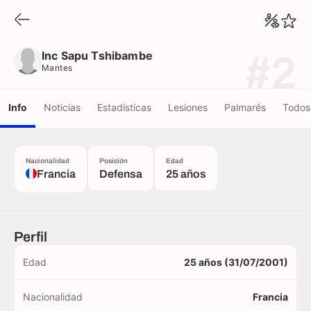
Inc Sapu Tshibambe
Mantes
Inc Sapu Tshibambe
#2
Mantes
Info
Noticias
Estadísticas
Lesiones
Palmarés
Todos 
Nacionalidad
Posición
Edad
Francia
Defensa
25 años
Perfil
Edad
25 años (31/07/2001)
Nacionalidad
Francia