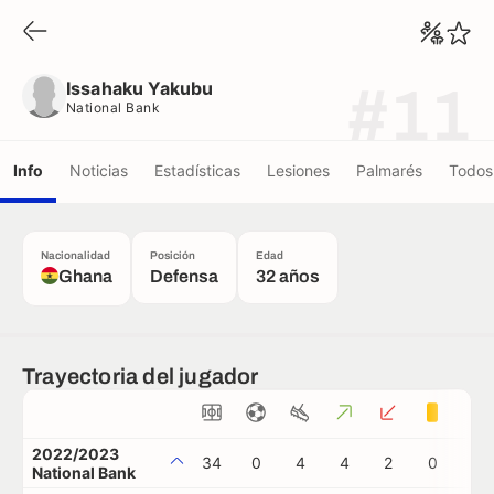
Issahaku Yakubu
National Bank
Issahaku Yakubu
#11
National Bank
Info
Noticias
Estadísticas
Lesiones
Palmarés
Todos 
Nacionalidad
Posición
Edad
Ghana
Defensa
32 años
Trayectoria del jugador
2022/2023
34
0
4
4
2
0
0
National Bank