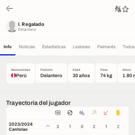
I. Regalado
Delantero
I. Regalado
Delantero
Info
Noticias
Estadísticas
Lesiones
Palmarés
Todos 
Nacionalidad
Posición
Edad
Peso
Altura
Perú
Delantero
30 años
74 kg
1.80 
Trayectoria del jugador
2023/2024
3
1
0
2
1
2
1
Cantolao