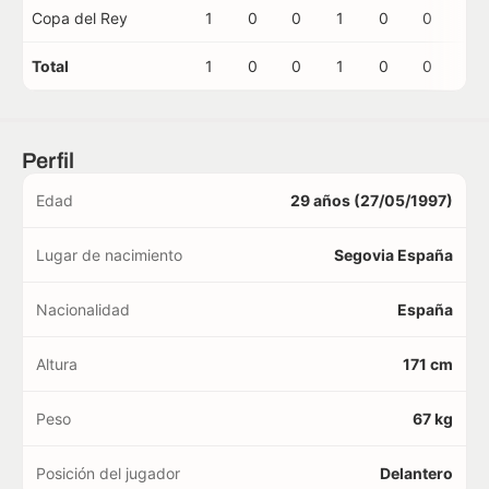
Copa del Rey
1
0
0
1
0
0
0
Total
1
0
0
1
0
0
0
Perfil
Edad
29 años (27/05/1997)
Lugar de nacimiento
Segovia España
Nacionalidad
España
Altura
171 cm
Peso
67 kg
Posición del jugador
Delantero