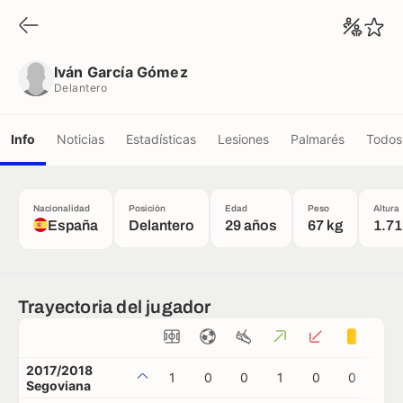
Iván García Gómez
Delantero
Iván García Gómez
Delantero
Info
Noticias
Estadísticas
Lesiones
Palmarés
Todos 
Nacionalidad
Posición
Edad
Peso
Altura
España
Delantero
29 años
67 kg
1.71
Trayectoria del jugador
2017/2018
1
0
0
1
0
0
0
Segoviana