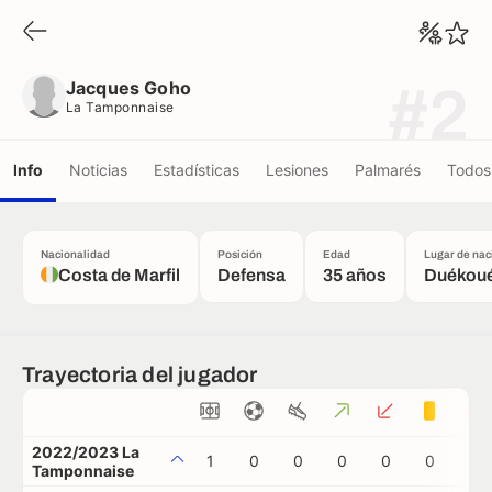
Jacques Goho
La Tamponnaise
Jacques Goho
#2
La Tamponnaise
Info
Noticias
Estadísticas
Lesiones
Palmarés
Todos 
Nacionalidad
Posición
Edad
Lugar de nac
Costa de Marfil
Defensa
35 años
Duékou
Trayectoria del jugador
2022/2023 La
1
0
0
0
0
0
0
Tamponnaise