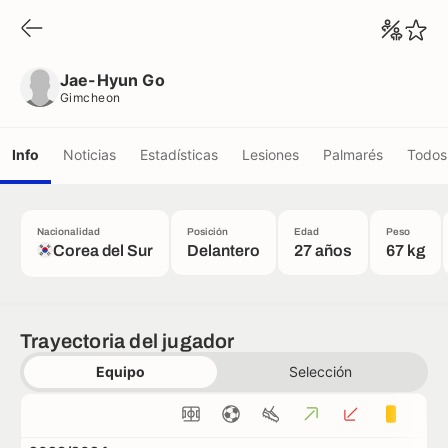
Jae-Hyun Go
Gimcheon
Jae-Hyun Go
Gimcheon
Info
Noticias
Estadísticas
Lesiones
Palmarés
Todos 
Nacionalidad
Posición
Edad
Peso
Corea del Sur
Delantero
27 años
67 kg
Trayectoria del jugador
Equipo
Selección