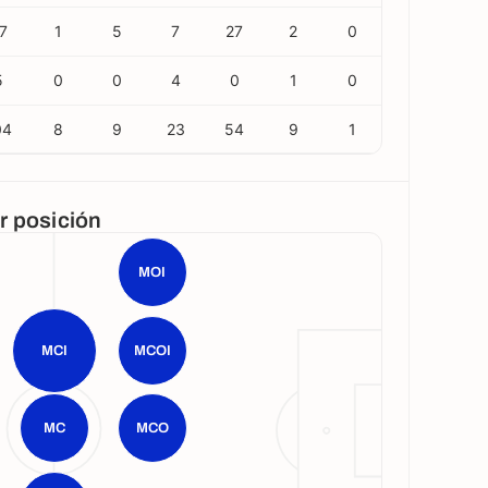
7
1
5
7
27
2
0
5
0
0
4
0
1
0
04
8
9
23
54
9
1
or posición
MOI
MCI
MCOI
MC
MCO