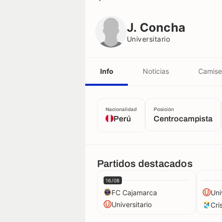
J. Concha
Universitario
J. Concha
Universitario
Info
Noticias
Camise
Nacionalidad
Posición
Perú
Centrocampista
Partidos destacados
16/08
FC Cajamarca
Uni
Universitario
Cri