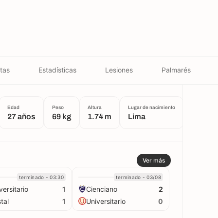
tas
Estadísticas
Lesiones
Palmarés
Edad
Peso
Altura
Lugar de nacimiento
27 años
69 kg
1.74 m
Lima
Ver más
terminado - 03:30
terminado - 03/08
versitario
Cienciano
1
2
stal
Universitario
1
0