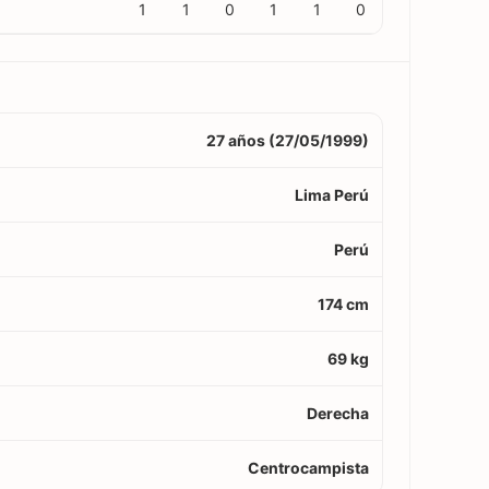
1
1
0
1
1
0
27 años (27/05/1999)
Lima Perú
Perú
174 cm
69 kg
Derecha
Centrocampista