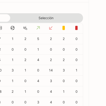
Selección
7
1
2
5
2
2
0
2
0
0
1
0
0
0
5
1
2
4
2
2
0
0
3
1
0
14
3
1
9
1
0
4
3
0
0
8
2
1
0
4
1
0
8
0
0
3
4
0
0