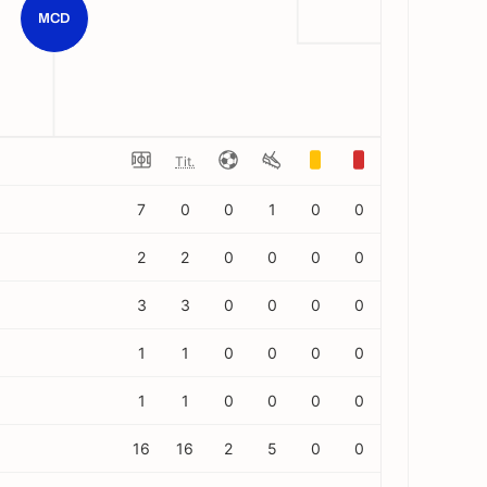
MCD
Tit.
7
0
0
1
0
0
2
2
0
0
0
0
3
3
0
0
0
0
1
1
0
0
0
0
1
1
0
0
0
0
16
16
2
5
0
0