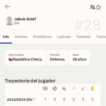
Jakub Kolář
Zlín
Jakub Kolář
#28
Zlín
Info
Noticias
Estadísticas
Lesiones
Palmarés
Todos 
Nacionalidad
Posición
Edad
República Checa
Defensa
26 años
Trayectoria del jugador
1
0
0
0
0
0
0
2023/2024 Zlín