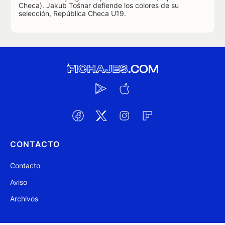
Checa). Jakub Tošnar defiende los colores de su
selección, República Checa U19.
CONTACTO
Contacto
Aviso
Archivos