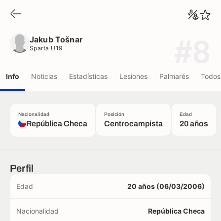
Jakub Tošnar
Sparta U19
Jakub Tošnar
#8
Sparta U19
Info
Noticias
Estadísticas
Lesiones
Palmarés
Todos 
Nacionalidad
Posición
Edad
República Checa
Centrocampista
20 años
Perfil
Edad
20 años (06/03/2006)
Nacionalidad
República Checa