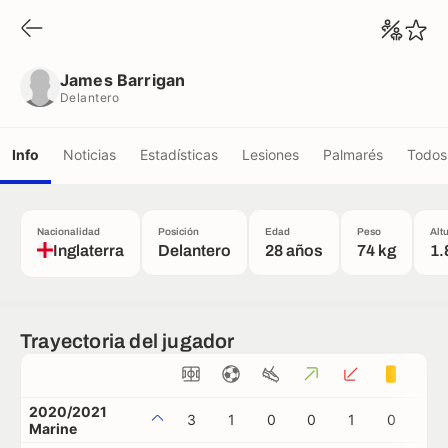
James Barrigan
Delantero
James Barrigan
Delantero
Info
Noticias
Estadísticas
Lesiones
Palmarés
Todos 
Nacionalidad
Posición
Edad
Peso
Alt
Inglaterra
Delantero
28 años
74 kg
1.
Trayectoria del jugador
2020/2021
3
1
0
0
1
0
0
Marine