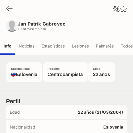
Jan Patrik Gabrovec
Centrocampista
Jan Patrik Gabrovec
Centrocampista
Info
Noticias
Estadísticas
Lesiones
Palmarés
Todos 
Nacionalidad
Posición
Edad
Eslovenia
Centrocampista
22 años
Perfil
Edad
22 años (21/03/2004)
Nacionalidad
Eslovenia