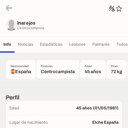
Inarejos
Centrocampista
Inarejos
Centrocampista
Info
Noticias
Estadísticas
Lesiones
Palmarés
Todos 
Nacionalidad
Posición
Edad
Peso
España
Centrocampista
45 años
72 kg
Perfil
Edad
45 años (01/05/1981)
Lugar de nacimiento
Elche España