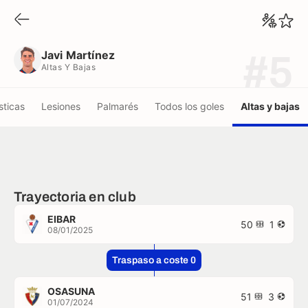
Javi Martínez
Altas Y Bajas
Javi Martínez
#5
Altas Y Bajas
sticas
Lesiones
Palmarés
Todos los goles
Altas y bajas
Trayectoria en club
EIBAR
50
1
08/01/2025
Traspaso a coste 0
OSASUNA
51
3
01/07/2024