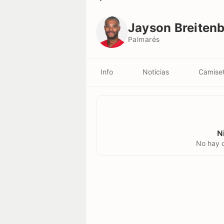
Jayson Breitenbach
Palmarés
Jayson Breiten
Palmarés
Info
Noticias
Camise
N
No hay d