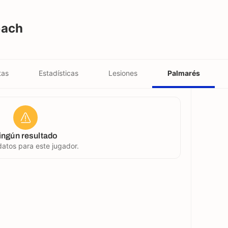
bach
tas
Estadísticas
Lesiones
Palmarés
ingún resultado
atos para este jugador.