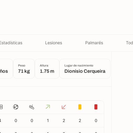
Estadísticas
Lesiones
Palmarés
Tod
Peso
Altura
Lugar de nacimiento
años
71 kg
1.75 m
Dionísio Cerqueira
4
0
0
1
2
2
0