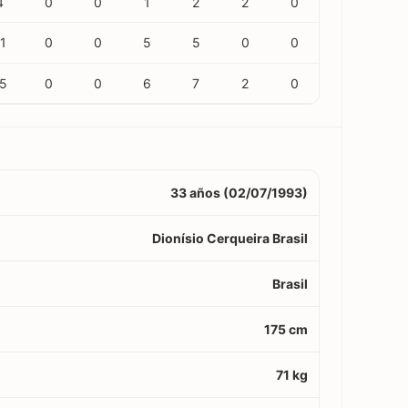
4
0
0
1
2
2
0
1
0
0
5
5
0
0
5
0
0
6
7
2
0
33 años (02/07/1993)
Dionísio Cerqueira Brasil
Brasil
175 cm
71 kg