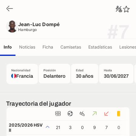
Jean-Luc Dompé
Hamburgo
Jean-Luc Dompé
#7
Hamburgo
Info
Noticias
Ficha
Camisetas
Estadísticas
Lesione
Nacionalidad
Posición
Edad
Hasta
Francia
Delantero
30 años
30/06/2027
Trayectoria del jugador
2025/2026 HSV
21
3
0
9
7
0
0
II