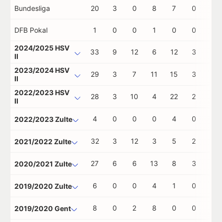
Bundesliga
20
3
0
8
7
0
0
DFB Pokal
1
0
0
1
0
0
0
2024/2025 HSV
33
9
12
6
12
3
0
II
2023/2024 HSV
29
3
7
11
15
3
0
II
2022/2023 HSV
28
3
10
4
22
2
0
II
4
0
0
0
4
0
0
2022/2023 Zulte
32
3
12
3
5
2
0
2021/2022 Zulte
27
6
6
13
8
3
1
2020/2021 Zulte
6
0
0
4
1
0
0
2019/2020 Zulte
8
0
2
8
0
0
0
2019/2020 Gent