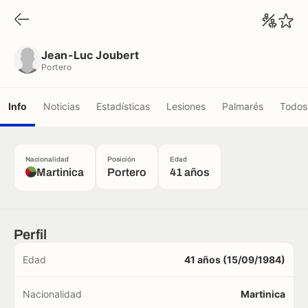
Jean-Luc Joubert
Portero
Jean-Luc Joubert
Portero
Info
Noticias
Estadísticas
Lesiones
Palmarés
Todos 
Nacionalidad
Posición
Edad
Martinica
Portero
41 años
Perfil
Edad
41 años (15/09/1984)
Nacionalidad
Martinica