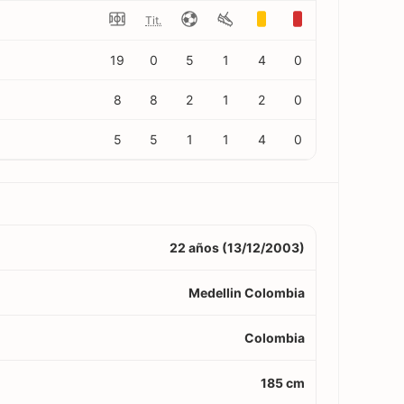
Tit.
19
0
5
1
4
0
8
8
2
1
2
0
5
5
1
1
4
0
22 años (13/12/2003)
Medellin Colombia
Colombia
185 cm