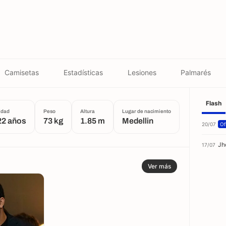
Camisetas
Estadísticas
Lesiones
Palmarés
Flash
Edad
Peso
Altura
Lugar de nacimiento
22 años
73 kg
1.85 m
Medellin
20/07
Of
Jh
17/07
Ver más