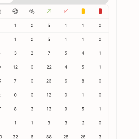
1
0
5
1
1
0
1
0
5
1
1
0
4
3
2
7
5
4
1
9
12
0
22
4
5
1
5
7
0
26
6
8
0
2
0
0
12
0
1
0
7
8
3
13
9
5
1
1
1
3
3
2
0
0
32
6
88
28
26
3