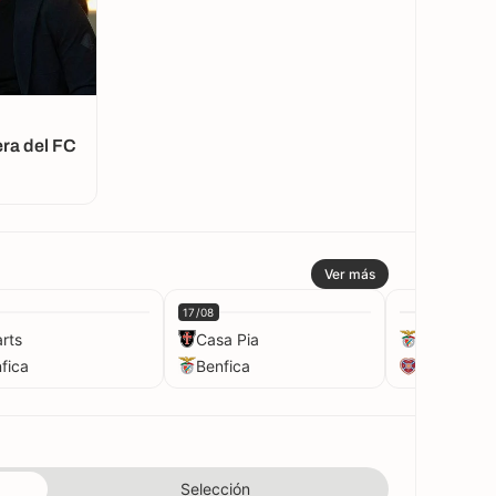
era del FC
Ver más
17/08
t
rts
Casa Pia
Benfica
fica
Benfica
Hearts
Selección