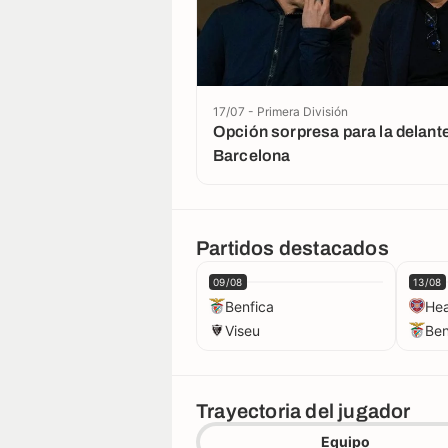
17/07 - Primera División
Opción sorpresa para la delant
Barcelona
Partidos destacados
09/08
13/08
Benfica
Hea
Viseu
Ben
Trayectoria del jugador
Equipo