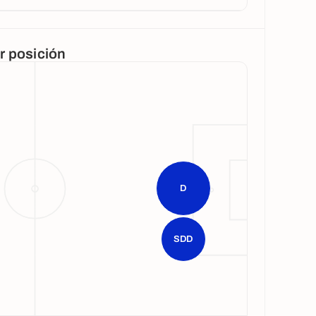
or posición
D
SDD