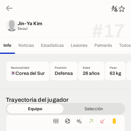
Jin-Ya Kim
Seoul
Jin-Ya Kim
#17
Seoul
Info
Noticias
Estadísticas
Lesiones
Palmarés
Todos 
Nacionalidad
Posición
Edad
Peso
Corea del Sur
Defensa
28 años
63 kg
Trayectoria del jugador
Equipo
Selección